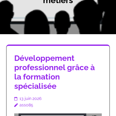
métiers
Développement
professionnel grâce à
la formation
spécialisée
13 juin 2026
asso85