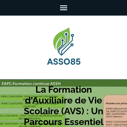
Skip
to
content
(Press
Enter)
La Formation
d’Auxiliaire de Vie
Scolaire (AVS) : Un
Parcours Essentiel